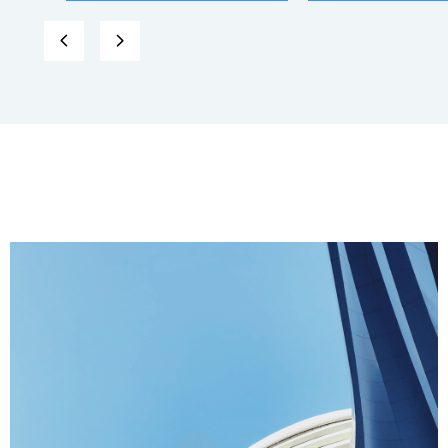
形
形
넳
넲