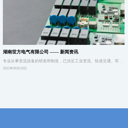
湖南世方电气有限公司 —— 新闻资讯
专业从事变流设备的研发和制造，已涉足工业变流、轨道交通、军工
科研三大领域，主要经营：大功率整流装置、高频开关电源、调功
2025年09月18日
器、充放电电源、特种电源设备、城轨静调电源、城轨逆变器测试电
源、军工装备测试电源。产品广泛应用于化工电解、有色冶炼、粉末
冶金、矿山、轨道交通、电力、军工、科研院所等行业，是国内领先
的大功率变流设备制造厂家。